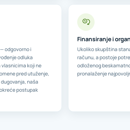
Finansiranje i orga
 — odgovorno i
Ukoliko skupština stan
ovođenje odluka
računu, a postoje potr
 vlasnicima koji ne
odloženog beskamatnog 
pomene pred utuženje,
pronalaženje najpovolj
e dugovanja, naša
pokreće postupak