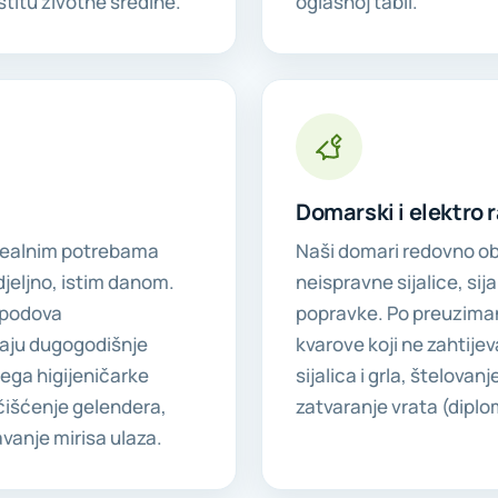
štitu životne sredine.
oglasnoj tabli.
Domarski i elektro 
realnim potrebama
Naši domari redovno obi
djeljno, istim danom.
neispravne sijalice, sija
h podova
popravke. Po preuzima
aju dugogodišnje
kvarove koji ne zahtije
ega higijeničarke
sijalica i grla, štelova
 čišćenje gelendera,
zatvaranje vrata (diplo
avanje mirisa ulaza.