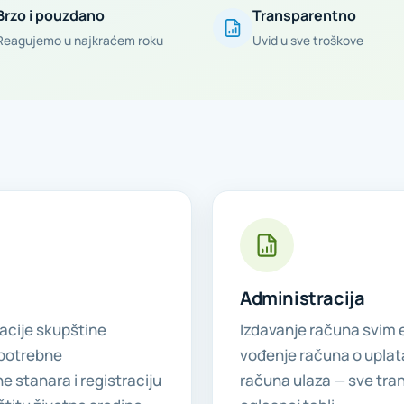
Brzo i pouzdano
Transparentno
Reagujemo u najkraćem roku
Uvid u sve troškove
Administracija
acije skupštine
Izdavanje računa svim e
 potrebne
vođenje računa o uplat
 stanara i registraciju
računa ulaza — sve tra