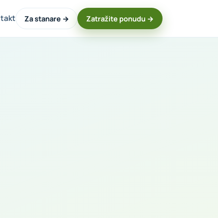
takt
Za stanare →
Zatražite ponudu →