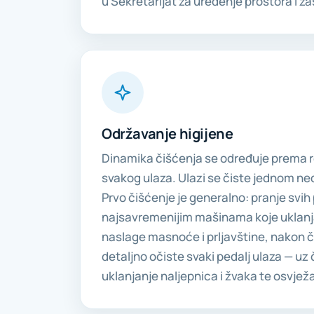
u Sekretarijat za uređenje prostora i za
Održavanje higijene
Dinamika čišćenja se određuje prema 
svakog ulaza. Ulazi se čiste jednom ne
Prvo čišćenje je generalno: pranje svi
najsavremenijim mašinama koje uklanj
naslage masnoće i prljavštine, nakon č
detaljno očiste svaki pedalj ulaza — uz
uklanjanje naljepnica i žvaka te osvjež