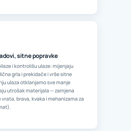
radovi, sitne popravke
laze i kontrolišu ulaze: mijenjaju
lična grla i prekidače i vrše sitne
nju ulaza otklanjamo sve manje
vaju utrošak materijala — zamjena
nje vrata, brava, kvaka i mehanizama za
mat).