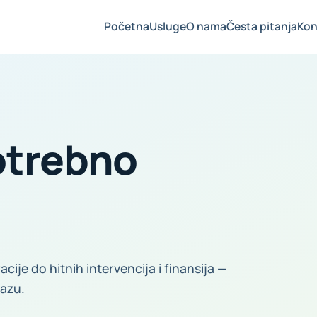
Početna
Usluge
O nama
Česta pitanja
Kon
otrebno
ije do hitnih intervencija i finansija —
azu.