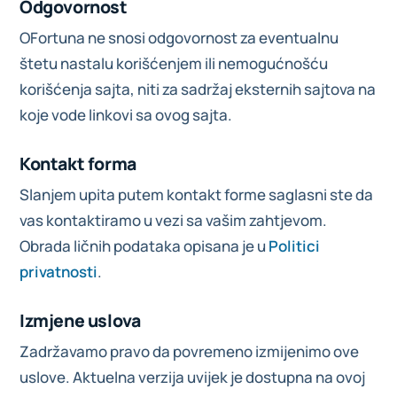
Odgovornost
OFortuna ne snosi odgovornost za eventualnu
štetu nastalu korišćenjem ili nemogućnošću
korišćenja sajta, niti za sadržaj eksternih sajtova na
koje vode linkovi sa ovog sajta.
Kontakt forma
Slanjem upita putem kontakt forme saglasni ste da
vas kontaktiramo u vezi sa vašim zahtjevom.
Obrada ličnih podataka opisana je u
Politici
privatnosti
.
Izmjene uslova
Zadržavamo pravo da povremeno izmijenimo ove
uslove. Aktuelna verzija uvijek je dostupna na ovoj