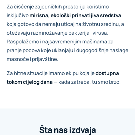
Za čišćenje zajedničkih prostorija koristimo
isključivo
mirisna, ekološki prihvatljiva sredstva
koja gotovo da nemaju uticaj na životnu sredinu, a
otežavaju razmnožavanje bakterija i virusa.
Raspolažemo i najsavremenijim mašinama za
pranje podova koje uklanjaju i dugogodišnje naslage
masnoće i prljavštine.
Za hitne situacije imamo ekipu koja je
dostupna
tokom cijelog dana
— kada zatreba, tu smo brzo.
Šta nas izdvaja