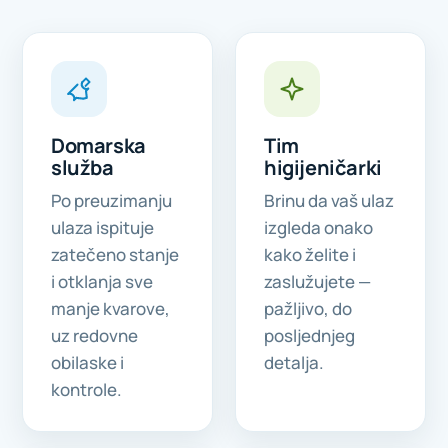
Domarska
Tim
služba
higijeničarki
Po preuzimanju
Brinu da vaš ulaz
ulaza ispituje
izgleda onako
zatečeno stanje
kako želite i
i otklanja sve
zaslužujete —
manje kvarove,
pažljivo, do
uz redovne
posljednjeg
obilaske i
detalja.
kontrole.