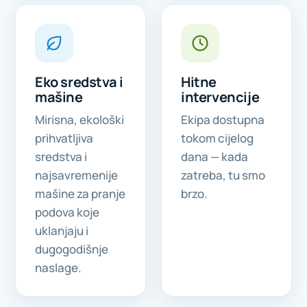
Eko sredstva i
Hitne
mašine
intervencije
Mirisna, ekološki
Ekipa dostupna
prihvatljiva
tokom cijelog
sredstva i
dana — kada
najsavremenije
zatreba, tu smo
mašine za pranje
brzo.
podova koje
uklanjaju i
dugogodišnje
naslage.