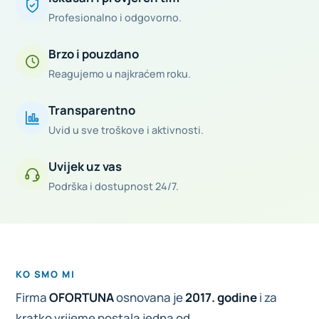
Profesionalno i odgovorno.
Brzo i pouzdano
Reagujemo u najkraćem roku.
Transparentno
Uvid u sve troškove i aktivnosti.
Uvijek uz vas
Podrška i dostupnost 24/7.
KO SMO MI
Firma
OFORTUNA
osnovana je
2017. godine
i za
kratko vrijeme postala jedna od