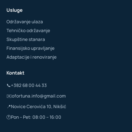
Usluge
Održavanje ulaza
Tehničko održavanje
Skupštine stanara
Finansijsko upravljanje
Adaptacije i renoviranje
Kontakt
📞
+382 68 00 44 33
✉️
ofortuna.info@gmail.com
📍
Novice Cerovića 10, Nikšić
🕐
Pon – Pet: 08:00 – 16:00