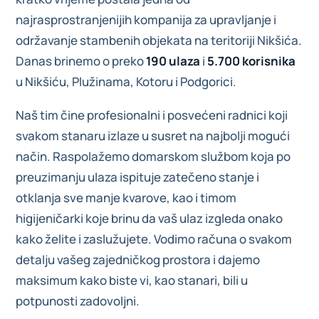
najrasprostranjenijih kompanija za upravljanje i
održavanje stambenih objekata na teritoriji Nikšića.
Danas brinemo o preko
190 ulaza
i
5.700 korisnika
u Nikšiću, Plužinama, Kotoru i Podgorici.
Naš tim čine profesionalni i posvećeni radnici koji
svakom stanaru izlaze u susret na najbolji mogući
način. Raspolažemo domarskom službom koja po
preuzimanju ulaza ispituje zatečeno stanje i
otklanja sve manje kvarove, kao i timom
higijeničarki koje brinu da vaš ulaz izgleda onako
kako želite i zaslužujete. Vodimo računa o svakom
detalju vašeg zajedničkog prostora i dajemo
maksimum kako biste vi, kao stanari, bili u
potpunosti zadovoljni.